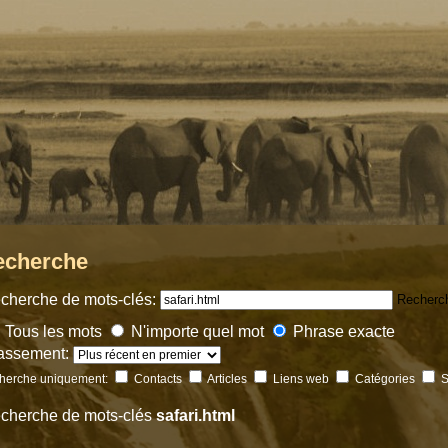
echerche
cherche de mots-clés:
Recherc
Tous les mots
N'importe quel mot
Phrase exacte
assement:
herche uniquement:
Contacts
Articles
Liens web
Catégories
S
cherche de mots-clés
safari.html