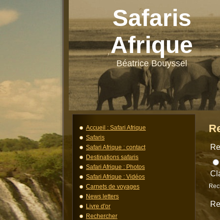
Safaris
Afrique
Béatrice Bouyssel
R
Accueil : Safari Afrique
Safaris
Re
Safari Afrique : contact
Destinations safaris
Safari Afrique : Photos
Cl
Safari Afrique : Vidéos
Rec
Carnets de voyages
News letters
Re
Livre d'or
Rechercher